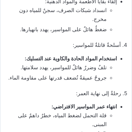
إلقاء بقايا الأطعمة والمواد الدهنية:
انسداد شبكات الصرف، سجنٌ للمياه دون
مخرج.
ضغطٌ هائلٌ على المواسير، يهدد بانهيارها.
4. أسلحةٌ قاتلةٌ للمواسير:
استخدام المواد الحادة والكاوية عند التسليك:
تلفٌ وضررٌ هائلٌ للمواسير، يهدد سلامتها.
جروحٌ عميقةٌ تُضعف قدرتها على مقاومة الماء.
5. رحلةٌ إلى نهاية العمر:
انتهاء عمر المواسير الافتراضي:
قلة التحمل لضغط المياه، خطرٌ داهمٌ على
المبنى.