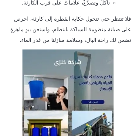
تآكلٌ وتصدّعٌ، علاماتٌ على قرب الكارثة.
فلا تنتظر حتى تتحول حكاية القطرة إلى كارثة، احرص
على صيانة منظومة السباكة بانتظام، واستعن بيدٍ ماهرةٍ
تضمن لك راحة البال، وسلامة منازلنا من غدر الماء.