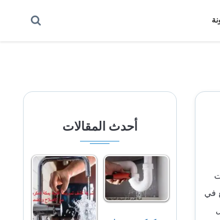
بحث
نة
عن
أحدث المقالات
ت
ع في
ل