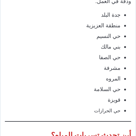
ودقة في العمل.
جدة البلد
منطقة العزيزية
حي النسيم
بني مالك
حي الصفا
مشرفة
المروه
حي السلامة
قويزة
حي الحرازات
أين تحدث تسربات المياه؟