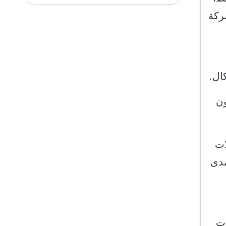
ركة
ال.
ون
ات
مدى
ات