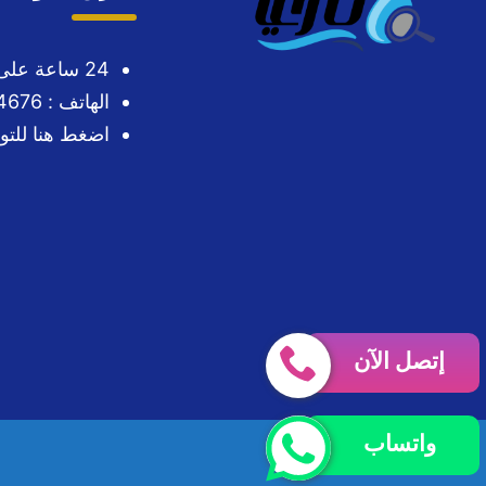
24 ساعة على مدار الاسبوع
الهاتف : 0563724676
اضغط هنا للت
إتصل الآن
واتساب