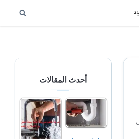
بحث
نة
عن
أحدث المقالات
ي