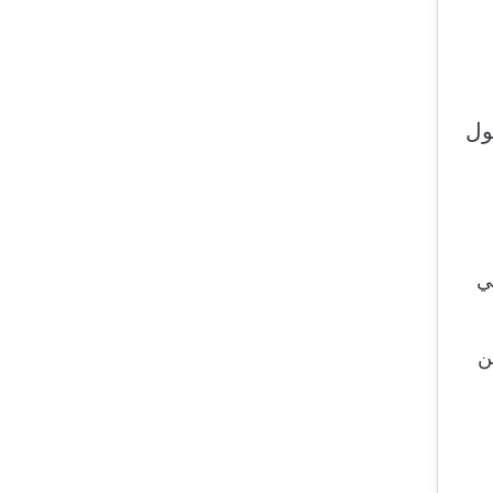
ول
ي
ن