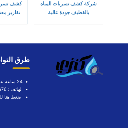
شركة كشف تسربات المياه
كشف تسربات
بالقطيف جودة عالية
تقارير مع
طرق التوا
24 ساعة على مدار الاسبوع
الهاتف : 0563724676
اضغط هنا لل